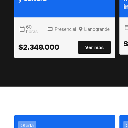
i
60
Presencial
Llanogrande
horas
$
$2.349.000
Ver más
Oferta
O