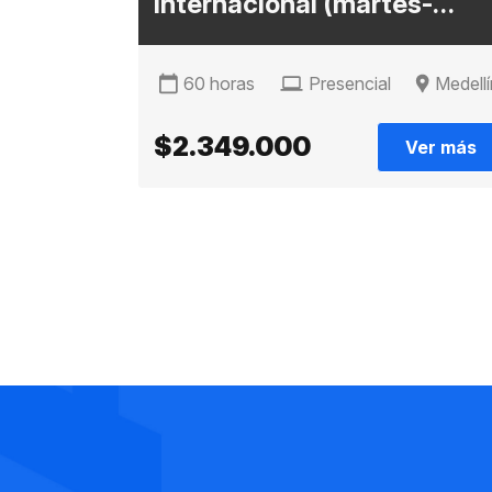
internacional (martes-
diurno)
60 horas
Presencial
Medellí
$2.349.000
Ver más