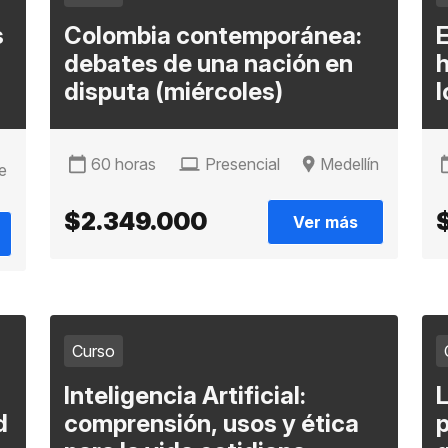
s
Colombia contemporánea:
E
debates de una nación en
h
disputa (miércoles)
l
r
60 horas
Presencial
Medellín
e
$2.349.000
Ver más
Curso
Inteligencia Artificial:
d
comprensión, usos y ética
p