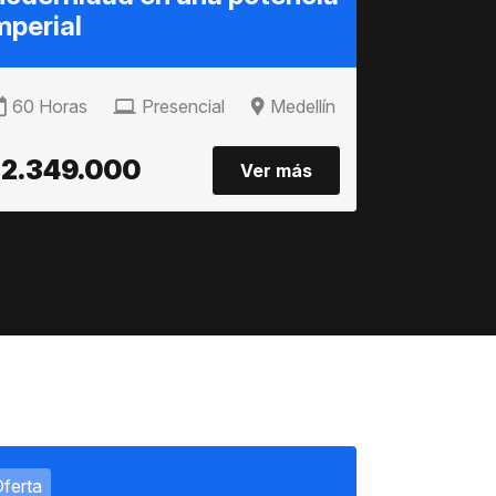
mperial
mitologí
60 Horas
Presencial
Medellín
48 Horas
2.349.000
$2.349
Ver más
ferta
Oferta