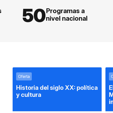
50
s
Programas a
nivel nacional
Oferta
O
Historia del siglo XX: política
E
y cultura
M
i