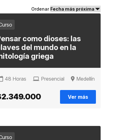
Ordenar
Curso
ensar como dioses: las
laves del mundo en la
itología griega
48 Horas
Presencial
Medellín
$2.349.000
Ver más
Curso