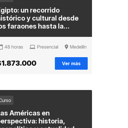
gipto: un recorrido
istórico y cultural desde
os faraones hasta la
evolución
48 horas
Presencial
Medellín
$1.873.000
Ver más
Curso
Las Américas en
erspectiva: historia,