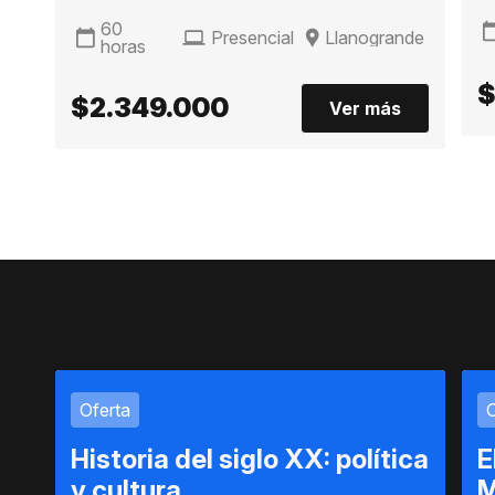
60
Presencial
Llanogrande
horas
$
$2.349.000
Ver más
Oferta
O
Historia del siglo XX: política
E
y cultura
M