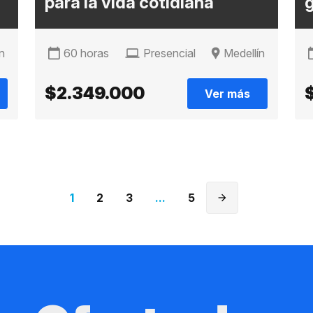
para la vida cotidiana
g
n
60 horas
Presencial
Medellín
$2.349.000
Ver más
1
2
3
...
5