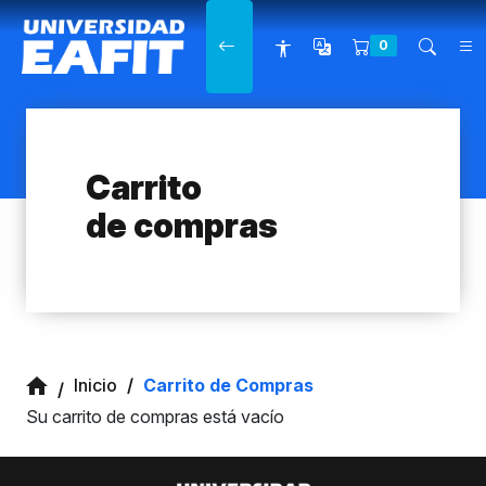
Main navigation
0
Carrito
de compras
Inicio
Carrito de Compras
Su carrito de compras está vacío